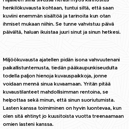
henkilökuvausta kohtaan, tuntui siltä, että saan
kuviini enemmän sisältöä ja tarinoita kun otan
ihmiset mukaan niihin. Se tunne vahvistuu päivä
päivältä, haluan ikuistaa juuri sinut ja sinun hetkesi.
Miljöökuvausta ajatellen pidän isona vahvuutenani
paikallistuntemusta, tiedän pääkaupunkiseudulta
todella paljon hienoja kuvauspaikkoja, jonne
voidaan mennä sinua kuvaamaan. Yritän pitää
kuvaustilanteet mahdollisimman rentoina, se
helpottaa sekä minun, että sinun suoriutumista.
Lasten kanssa toimiminen on hyvin luontevaa, kun
olen sitä ehtinyt jo kuusitoista vuotta treenaamaan
omien lasteni kanssa.