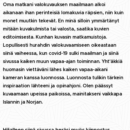
Oma matkani valokuvauksen maailmaan alkoi
aikanaan ihan perinteisiä lomakuvia räpsien, niin kuin
monet muutkin tekevät. En minä silloin ymmärtänyt
mitään kuvakulmista tai
valosta, saatika kuvien
editoimisesta. Kunhan kuvasin matkamuistoja.
Lopullisesti hurahdin valokuvaamiseen oikeastaan
siinä vaiheessa, kun covid-19 sulki maailman ja
siinä
sivussa kaiken muun vapaa-ajan toiminnan. Yht'äkkiä
huomasin viettäväni lähes kaiken vapaa-aikani
kameran kanssa luonnossa. Luonnosta tulikin tärkein
inspiraation lähteeni ja
opinahjoni. Olen päässyt
kuvaamaan upeissa paikoissa, mainitakseni vaikkapa
Islannin ja Norjan.
Hiljalleen siinä sivussa heräsi myös kiinnostus